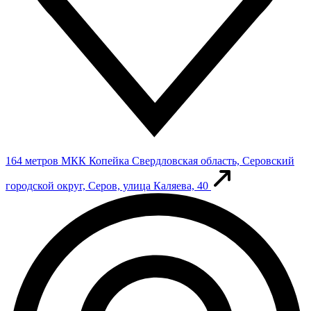
164 метров
МКК Копейка
Свердловская область, Серовский
городской округ, Серов, улица Каляева, 40