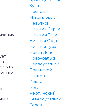
Кушва
Лесной
Михайловск
Невьянск
Нижние Серги
низация
Нижний Тагил
Нижняя Салда
Нижняя Тура
Новая Ляля
ует
Новоуральск
на
Первоуральск
и, что
Полевской
готные
Пышма
Ревда
Реж
5
Рефтинский
ьный
Североуральск
Серов