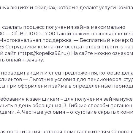
ных акциях и скидках, которые делают услуги комп
 сделать процесс получения займа максимально
00
— Сб–Вс: 10:00–17:00
Такой режим позволяет клие
Многоканальная поддержка:
— Бесплатный номер: 8
55
Сотрудники компании всегда готовы ответить на
йт: (https://kopeika96.ru/)
На сайте можно ознаком
ь онлайн-заявку.
 проводит акции и спецпредложения, которые дел
клиентов
— Льготные условия для пенсионеров, сту
сы при оформлении займа в определенные период
ебования к заемщикам – для получения займа нуже
учить в день обращения.
3. Гибкие способы погашен
одами.
4. Честные условия – отсутствие скрытых ком
ая организация, которая помогает жителям Серова 