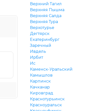
Верхний Тагил
Верхняя Пышма
Верхняя Салда
Верхняя Тура
Верхотурье
Дегтярск
Екатеринбург
Заречный
Ивдель
Ирбит
Ис
Каменск-Уральский
Камышлов
Карпинск
Качканар
Кировград
Краснотурьинск
Красноуральск
Красноуфимск