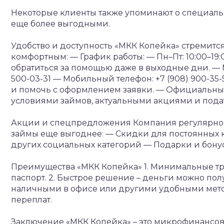
Некоторые клиенты также упоминают о специаль
еще более выгодными.
Удобство и доступность
«МКК Копейка» стремится
комфортным:
— График работы:
— Пн–Пт: 10:00–19:
обратиться за помощью даже в выходные дни.
— 
500-03-31
— Мобильный телефон: +7 (908) 900-35-
и помочь с оформлением заявки.
— Официальный са
условиями займов, актуальными акциями и подат
Акции и спецпредложения
Компания регулярно
займы еще выгоднее:
— Скидки для постоянных 
других социальных категорий
— Подарки и бону
Преимущества «МКК Копейка»
1. Минимальные тр
паспорт.
2. Быстрое решение – деньги можно пол
наличными в офисе или другими удобными мет
переплат.
Заключение
«МКК Копейка» – это микрофинансов