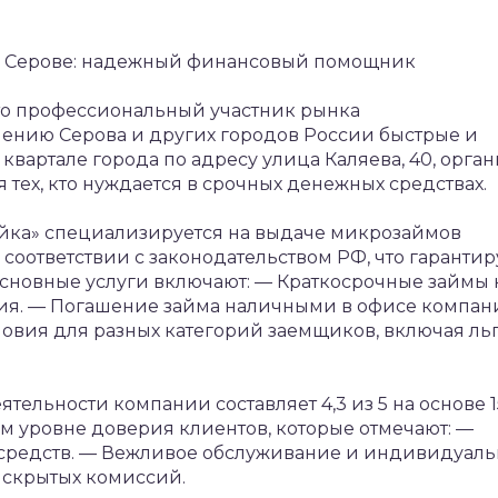
в Серове: надежный финансовый помощник
о профессиональный участник рынка
нию Серова и других городов России быстрые и
вартале города по адресу улица Каляева, 40, орга
тех, кто нуждается в срочных денежных средствах.
йка» специализируется на выдаче микрозаймов
соответствии с законодательством РФ, что гарантир
сновные услуги включают:
— Краткосрочные займы 
ия.
— Погашение займа наличными в офисе компани
овия для разных категорий заемщиков, включая ль
тельности компании составляет 4,3 из 5 на основе 1
ом уровне доверия клиентов, которые отмечают:
—
средств.
— Вежливое обслуживание и индивидуал
 скрытых комиссий.