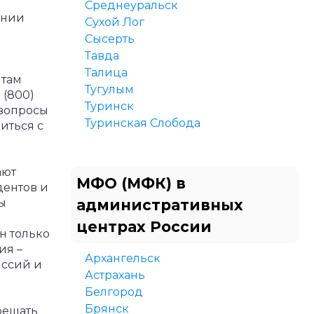
Среднеуральск
ании
Сухой Лог
Сысерть
Тавда
Талица
нтам
Тугулым
 (800)
Туринск
 вопросы
Туринская Слобода
иться с
ают
МФО (МФК) в
дентов и
ы
административных
центрах России
н только
ия –
Архангельск
иссий и
Астрахань
Белгород
Брянск
решать