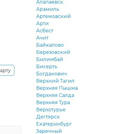
Алапаевск
Арамиль
Артемовский
Арти
Асбест
Ачит
Байкалово
Березовский
Билимбай
Бисерть
арту
Богданович
Верхний Тагил
Верхняя Пышма
Верхняя Салда
Верхняя Тура
Верхотурье
Дегтярск
Екатеринбург
Заречный