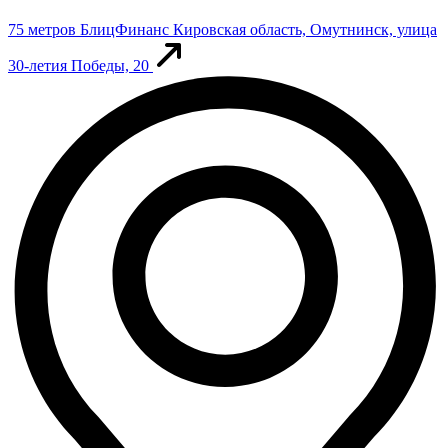
75 метров
БлицФинанс
Кировская область, Омутнинск, улица
30-летия Победы, 20