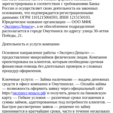
зарегистрирована в соответствии с требованиями Банка
России и осуществляет свою деятельность на законных
основаниях, что подтверждается регистрационными
данными: ОГРН 1101215004593, ИНН 1215150103.
Юридическое название организации — ООО МФК
«
ЭкспрессДеньги
», а ее обособленное подразделение
располагается в городе Омутнинск по адресу: улица 30-летия
Победы, 21.
Деятельность и услуги компании
Основное направление работы «ЭкспрессДеньги» —
предоставление микрозаймов физическим лицам. Компания
ориентирована на клиентов, которым необходима срочная
финансовая помощь без длительных проверок и сложных
процедур оформления.
Ключевые услуги:
— Займы наличными — выдача денежных
средств в офисе компании в Омутнинске.
— Онлайн-займы
— возможность оформить заявку через официальный сайт
https://
экспрессденьги.рф
/ и получить деньги на банковскую
карту.
— Гибкие условия — различные сроки погашения и
суммы займов, адаптированные под потребности клиентов.
—
Быстрое рассмотрение заявок — решение по займу
принимается в кратчайшие сроки, часто в течение нескольких