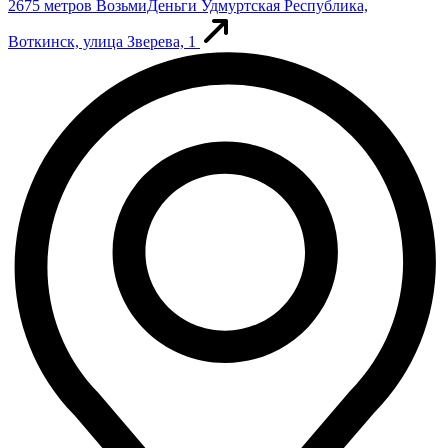
2675 метров
ВозьмиДеньги
Удмуртская Республика,
Воткинск, улица Зверева, 1