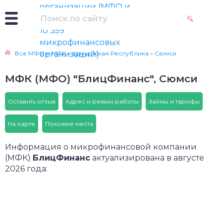
Все МФО и МФК
»
Удмуртская Республика
»
Сюмси
МФК (МФО) "БлицФинанс", Сюмси
Оставить отзыв
Адрес и режим работы
Займы и тарифы
На карте
Похожие места
Информация о микрофинансовой компании
(МФК)
БлицФинанс
актуализирована в августе
2026 года:
Онлайн займы под 0% на карту
Получить деньги