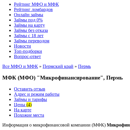
Рейтинг МФО и МФК
Рейтинг ломбардов
Онлайн займы
Займы под 0%
Займы на карту
Займы без отказа
Займы с 18 лет
Займы переводом
Новости
Топ-подборки
Вопрос-ответ
Все МФО и МФК
»
Пермский край
»
Пермь
МФК (МФО) "Микрофинансирование", Пермь
Оставить отзыв
Адрес и режим работы
Займы и тарифы
Цены
(4)
На карте
Похожие места
Информация о микрофинансовой компании (МФК)
Микрофин