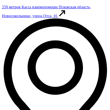
259 метров
Касса взаимопомощи
Псковская область,
Новосокольники, улица Отса, 16