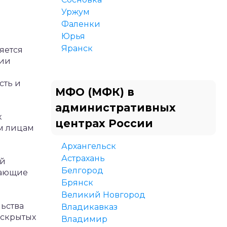
Уржум
Фаленки
Юрья
Яранск
яется
нии
сть и
МФО (МФК) в
административных
к
центрах России
м лицам
Архангельск
Астрахань
ый
Белгород
жающие
Брянск
Великий Новгород
ьства
Владикавказ
 скрытых
Владимир