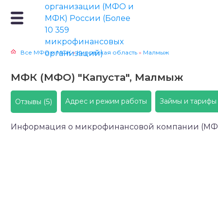
Все МФО и МФК
»
Кировская область
»
Малмыж
МФК (МФО) "Капуста", Малмыж
(5)
Адрес и режим работы
Займы и тарифы
Отзывы
Информация о микрофинансовой компании (М
Более 15 онлайн займов на карту под 0 процен
Онлайн зай
П
платежей. Оформление за 15 минут не выходя и