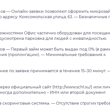
мов
— Онлайн-заявки позволяют оформить микрозай
 адресу: Комсомольская улица, 63.
— Безналичные 
можностями
Офис частично оборудован для посеще
едусмотрена парковка для людей с инвалидностью.
ков
— Первый займ может быть выдан под 0% (в рам
ия (пролонгации).
— Минимальные требования к
ие по заявке принимается в течение 15–30 минут.
ерез официальный сайт (http://www.schl.su/) или ли
ногда дополнительно – ИНН или второй документ.
з скоринговые системы.
— Отсутствие строгих требо