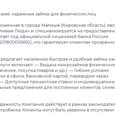
мыже: надежные займы для физических лиц
оженная в городе Малмыж (Кировская область), явл
ливые Люди» и специализируется на предоставле
тает под официальной лицензией Банка России
01800005692), что гарантирует клиентам прозрачно
предлагает населению быстрые и удобные займы ка
слуги включают:
— Выдача микрозаймов физически
чение, покупка товаров и др.).
— Гибкие условия
ми в офисе, банковской картой, переводом через
— Доступные процентные ставки и индивидуальн
ьные предложения для постоянных клиентов, сни
адежность
Компания действует в рамках законодател
тробанка. Клиенты могут быть уверены в отсутствии