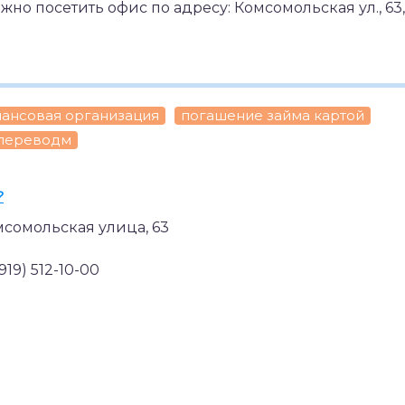
 посетить офис по адресу: Комсомольская ул., 63,
ансовая организация
погашение займа картой
 переводм
?
мсомольская улица, 63
(919) 512-10-00