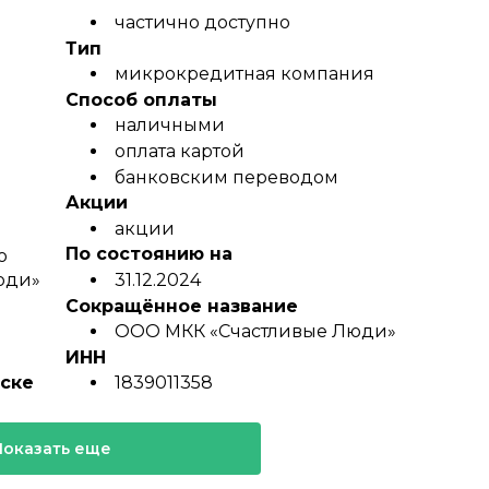
частично доступно
Тип
микрокредитная компания
Способ оплаты
наличными
оплата картой
банковским переводом
Акции
акции
По состоянию на
ю
юди»
31.12.2024
Сокращённое название
ООО МКК «Счастливые Люди»
ИНН
ске
1839011358
Показать еще