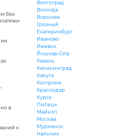
Волгоград
Вологда
м без
Воронеж
платежи
Грозный
Екатеринбург
Иваново
ния
Ижевск
Йошкар-Ола
ках
Казань
Калининград
Калуга
Кострома
—
Краснодар
Курск
Липецк
чно в
Майкоп
Москва
Мурманск
ваний к
Нальчик