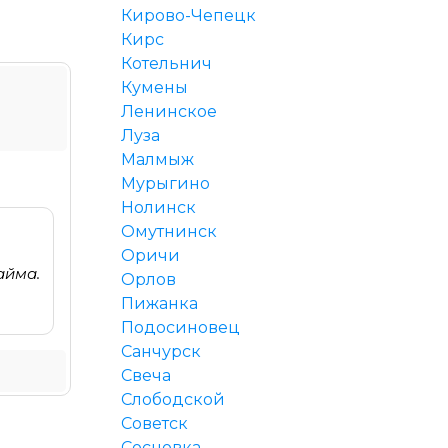
Кирово-Чепецк
Кирс
Котельнич
Кумены
Ленинское
Луза
Малмыж
Мурыгино
Нолинск
Омутнинск
Оричи
айма.
Орлов
Пижанка
Подосиновец
Санчурск
Свеча
Слободской
Советск
Сосновка