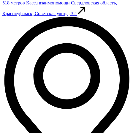
518 метров
Касса взаимопомощи
Свердловская область,
Красноуфимск, Советская улица, 32