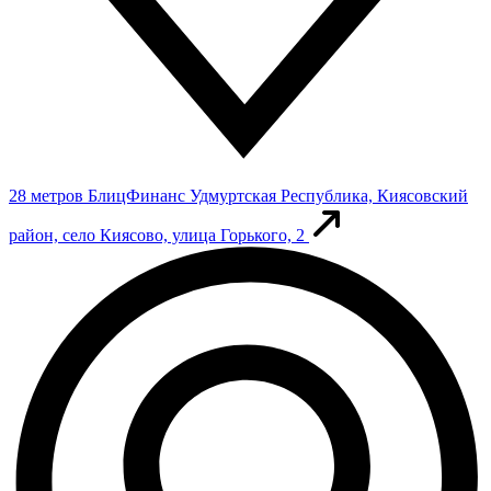
28 метров
БлицФинанс
Удмуртская Республика, Киясовский
район, село Киясово, улица Горького, 2