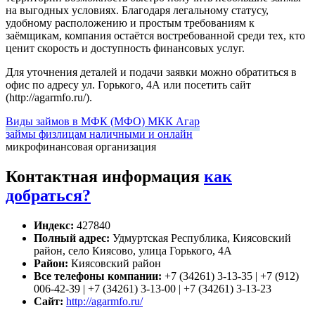
на выгодных условиях. Благодаря легальному статусу,
удобному расположению и простым требованиям к
заёмщикам, компания остаётся востребованной среди тех, кто
ценит скорость и доступность финансовых услуг.
Для уточнения деталей и подачи заявки можно обратиться в
офис по адресу ул. Горького, 4А или посетить сайт
(http://agarmfo.ru/).
Виды займов в МФК (МФО) МКК Агар
займы физлицам наличными и онлайн
микрофинансовая организация
Контактная информация
как
добраться?
Индекс:
427840
Полный адрес:
Удмуртская Республика, Киясовский
район, село Киясово, улица Горького, 4А
Район:
Киясовский район
Все телефоны компании:
+7 (34261) 3-13-35 | +7 (912)
006-42-39 | +7 (34261) 3-13-00 | +7 (34261) 3-13-23
Сайт:
http://agarmfo.ru/