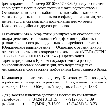
(регистрационный номер 001603357007397) и осуществляет
свою деятельность в соответствии с законодательством РФ.
Основное направление работы — микрозаймы, которые
можно получить как наличными в офисе, так и онлайн, что
делает услуги организации доступными для жителей
Киясовского района и других регионов.
О компании
МКК Агар функционирует как обособленное
подразделение, что позволяет ей эффективно работать в
рамках локального рынка, учитывая потребности клиентов.
Юридическое наименование — Общество с ограниченной
ответственностью микрокредитная компания «АГАР» (ОГРН
1155958039467, ИНН 5957017522). Организация
зарегистрирована в Едином государственном реестре
микрофинансовых организаций, что подтверждает её
легальность и соответствие требованиям Центрального Банка.
Компания располагается по адресу: Киясово, ул. Горького, 4А,
и работает в стандартном режиме:
— Понедельник – пятница:
с 08:00 до 17:00
— Обеденный перерыв: с 12:00 до 13:00
Для удобства клиентов доступны несколько контактных
телефонов:
— +7 (34261) 3-13-35
— +7 (912) 006-42-39
(мобильный)
— +7 (34261) 3-13-00
— +7 (34261) 3-13-23