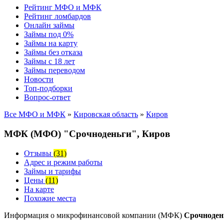
Рейтинг МФО и МФК
Рейтинг ломбардов
Онлайн займы
Займы под 0%
Займы на карту
Займы без отказа
Займы с 18 лет
Займы переводом
Новости
Топ-подборки
Вопрос-ответ
Все МФО и МФК
»
Кировская область
»
Киров
МФК (МФО) "Срочноденьги", Киров
Отзывы
(31)
Адрес и режим работы
Займы и тарифы
Цены
(11)
На карте
Похожие места
Информация о микрофинансовой компании (МФК)
Срочноден