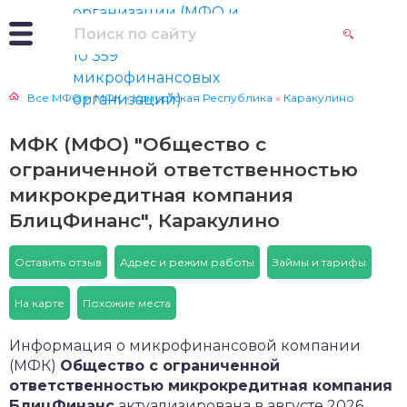
Все МФО и МФК
»
Удмуртская Республика
»
Каракулино
МФК (МФО) "Общество с
ограниченной ответственностью
микрокредитная компания
БлицФинанс", Каракулино
Оставить отзыв
Адрес и режим работы
Займы и тарифы
На карте
Похожие места
Информация о микрофинансовой компании
(МФК)
Общество с ограниченной
ответственностью микрокредитная компания
БлицФинанс
актуализирована в августе 2026