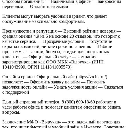
Способы погашения:
— Наличными в офисе
— Банковским
переводом
— Онлайн-платежами
Клиенты могут выбрать удобный вариант, что делает
обслуживание максимально комфортным.
Преимущества и репутация
— Высокий рейтинг доверия —
средняя оценка 4,9 из 5 на основе 20 отзывов, что говорит о
качестве сервиса.
— Прозрачные условия — отсутствие
скрытых комиссий, четкие сроки погашения.
— Гибкие
программы — акции, бонусы, скидки для постоянных
клиентов.
— Официальный статус — компания
зарегистрирована как ООО МКК «Выручка» (ИНН
1841043999, ОГРН 1141841005570).
Онлайн-сервисы
Официальный сайт (https://vrchk.ru/)
позволяет:
— Оформить заявку на займ
— Погасить
задолженность онлайн
— Узнать условия акций
— Связаться
с поддержкой
Единый справочный телефон 8 (800) 600-18-60 работает в
часы работы офиса и помогает клиентам оперативно решать
вопросы.
Заключение
МФО «Выручка» — это надежный партнер для
тех, кто ищет быстрый и удобный займ в Ижевске. Сочетание