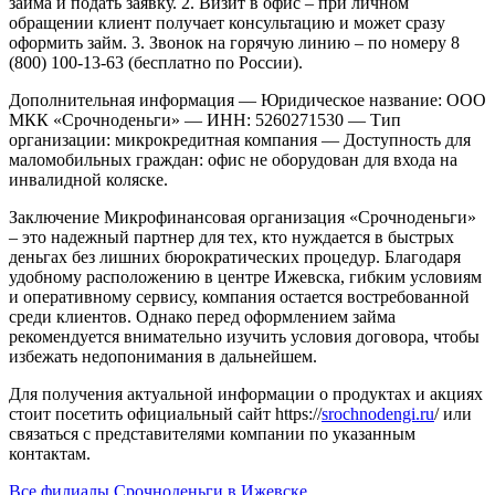
займа и подать заявку.
2. Визит в офис – при личном
обращении клиент получает консультацию и может сразу
оформить займ.
3. Звонок на горячую линию – по номеру 8
(800) 100-13-63 (бесплатно по России).
Дополнительная информация
— Юридическое название: ООО
МКК «Срочноденьги»
— ИНН: 5260271530
— Тип
организации: микрокредитная компания
— Доступность для
маломобильных граждан: офис не оборудован для входа на
инвалидной коляске.
Заключение
Микрофинансовая организация «Срочноденьги»
– это надежный партнер для тех, кто нуждается в быстрых
деньгах без лишних бюрократических процедур. Благодаря
удобному расположению в центре Ижевска, гибким условиям
и оперативному сервису, компания остается востребованной
среди клиентов. Однако перед оформлением займа
рекомендуется внимательно изучить условия договора, чтобы
избежать недопонимания в дальнейшем.
Для получения актуальной информации о продуктах и акциях
стоит посетить официальный сайт https://
srochnodengi.ru
/ или
связаться с представителями компании по указанным
контактам.
Все филиалы Срочноденьги в Ижевске