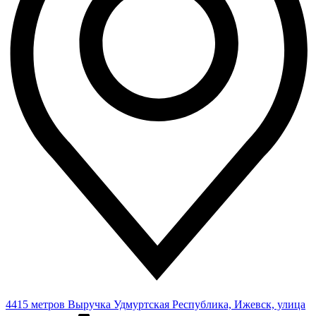
4415 метров
Выручка
Удмуртская Республика, Ижевск, улица