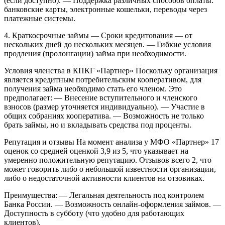
(если доступно).
— Поддержка различных способов оплаты:
банковские карты, электронные кошельки, переводы через
платежные системы.
4. Краткосрочные займы
— Сроки кредитования — от
нескольких дней до нескольких месяцев.
— Гибкие условия
продления (пролонгации) займа при необходимости.
Условия членства в КПКГ «Партнер»
Поскольку организация
является кредитным потребительским кооперативом, для
получения займа необходимо стать его членом. Это
предполагает:
— Внесение вступительного и членского
взносов (размер уточняется индивидуально).
— Участие в
общих собраниях кооператива.
— Возможность не только
брать займы, но и вкладывать средства под проценты.
Репутация и отзывы
На момент анализа у МФО «Партнер» 17
оценок со средней оценкой 3,9 из 5, что указывает на
умеренно положительную репутацию. Отзывов всего 2, что
может говорить либо о небольшой известности организации,
либо о недостаточной активности клиентов на отзовиках.
Преимущества:
— Легальная деятельность под контролем
Банка России.
— Возможность онлайн-оформления займов.
—
Доступность в субботу (что удобно для работающих
клиентов).