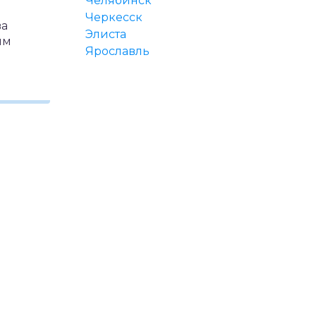
Челябинск
Черкесск
ва
Элиста
ым
Ярославль