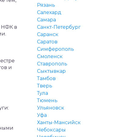
е тем,
Рязань
Салехард
Самара
 НФК в
Санкт-Петербург
ии.
Саранск
Саратов
Симферополь
Смоленск
естре
Ставрополь
тов и
Сыктывкар
Тамбов
Тверь
Тула
Тюмень
ги:
Ульяновск
Уфа
Ханты-Мансийск
вными
Чебоксары