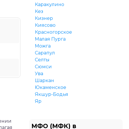
Каракулино
Кез
Кизнер
Киясово
Красногорское
Малая Пурга
Можга
Сарапул
Селты
Сюмси
Ува
Шаркан
Юкаменское
Якшур-Бодья
Яр
лении
МФО (МФК) в
лагая