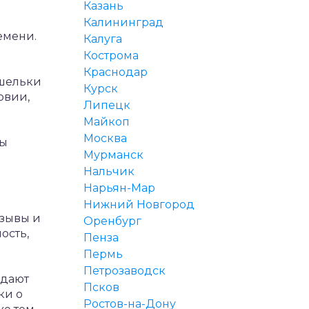
Казань
Калининград
емени.
Калуга
Кострома
Краснодар
ошельки
Курск
овии,
Липецк
Майкоп
Москва
ы
Мурманск
Нальчик
Нарьян-Мар
Нижний Новгород
тзывы и
Оренбург
ость,
Пенза
Пермь
Петрозаводск
ыдают
Псков
ки о
Ростов-на-Дону