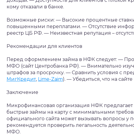
доходах.
— Доступность для клиентов с плохой к
кому отказали в банке.
Возможные риски:
— Высокие процентные ставки
повышенными переплатами.
— Отсутствие инфор
реестр ЦБ РФ.
— Неизвестная репутация – отсутс
Рекомендации для клиентов
Перед оформлением займа в НФК следует:
— Про
МФО (сайт Центробанка РФ).
— Внимательно изуч
штрафов за просрочку.
— Сравнить условия с пр
МигКредит
,
Lime-Zaim
).
— Убедиться, что на сайт
Заключение
Микрофинансовая организация НФК предлагает 
быстрые займы на карту с минимальными требов
официального сайта может вызывать вопросы у 
рекомендуется проверить легальность деятельно
МФО.