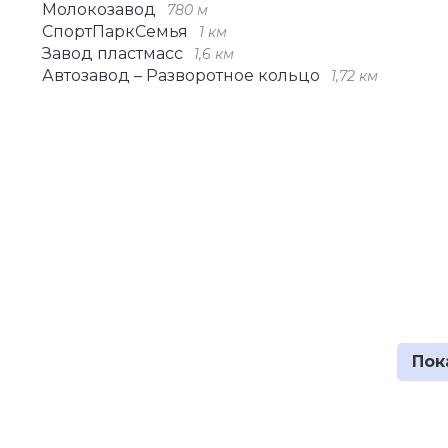
Молокозавод
780 м
СпортПаркСемья
1 км
Завод пластмасс
1,6 км
Автозавод – Разворотное кольцо
1,72 км