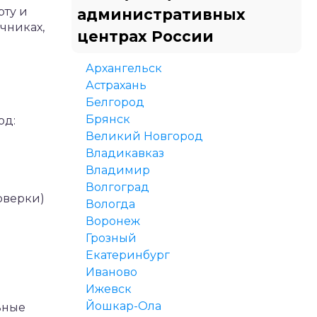
рту и
административных
чниках,
центрах России
Архангельск
Астрахань
Белгород
Брянск
од:
Великий Новгород
Владикавказ
Владимир
Волгоград
роверки)
Вологда
Воронеж
Грозный
Екатеринбург
Иваново
Ижевск
Йошкар-Ола
ьные