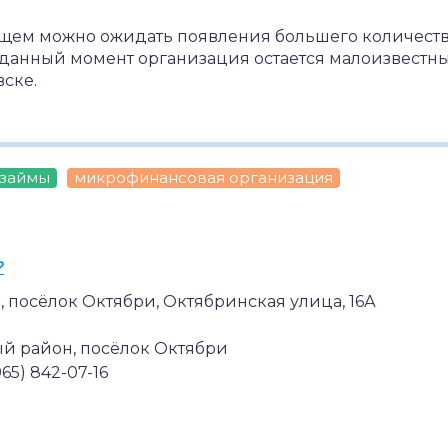
ущем можно ожидать появления большего количест
а данный момент организация остается малоизвестн
ске.
 займы
микрофинансовая организация
?
 посёлок Октябри, Октябринская улица, 16А
 район, посёлок Октябри
(965) 842-07-16