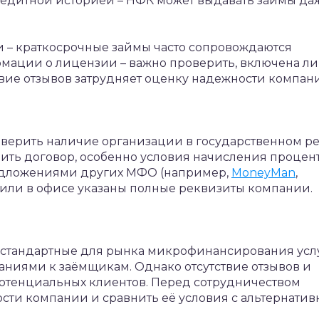
редитной историей – НФК может выдавать займы даж
 – краткосрочные займы часто сопровождаются
мации о лицензии – важно проверить, включена ли
твие отзывов затрудняет оценку надежности компан
верить наличие организации в государственном ре
ить договор, особенно условия начисления процен
едложениями других МФО (например,
MoneyMan
,
е или в офисе указаны полные реквизиты компании.
стандартные для рынка микрофинансирования услу
аниями к заёмщикам. Однако отсутствие отзывов и
потенциальных клиентов. Перед сотрудничеством
сти компании и сравнить её условия с альтернати