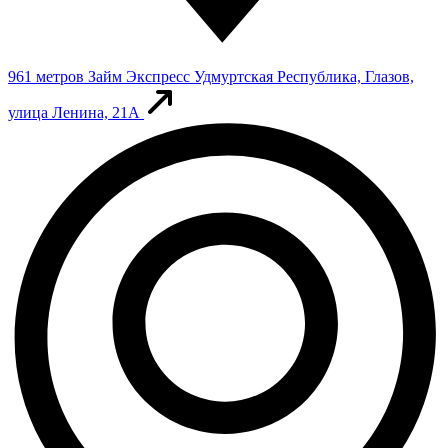
961 метров
Займ Экспресс
Удмуртская Республика, Глазов,
улица Ленина, 21А