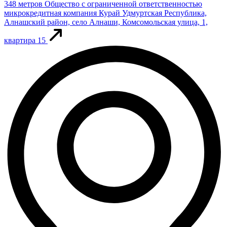
348 метров
Общество с ограниченной ответственностью
микрокредитная компания Курай
Удмуртская Республика,
Алнашский район, село Алнаши, Комсомольская улица, 1,
квартира 15