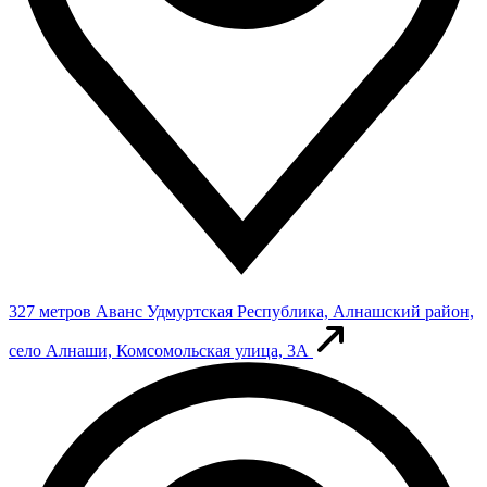
327 метров
Аванс
Удмуртская Республика, Алнашский район,
село Алнаши, Комсомольская улица, 3А