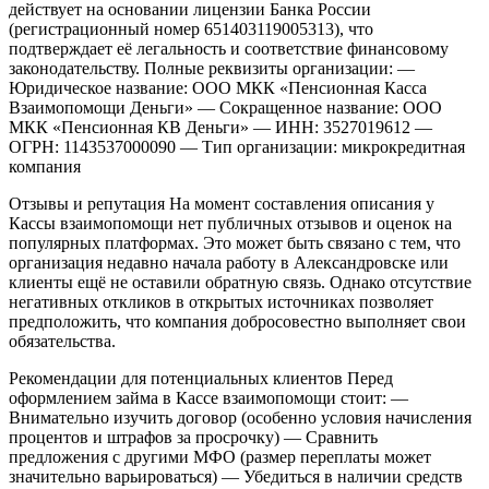
действует на основании лицензии Банка России
(регистрационный номер 651403119005313), что
подтверждает её легальность и соответствие финансовому
законодательству. Полные реквизиты организации:
—
Юридическое название: ООО МКК «Пенсионная Касса
Взаимопомощи Деньги»
— Сокращенное название: ООО
МКК «Пенсионная КВ Деньги»
— ИНН: 3527019612
—
ОГРН: 1143537000090
— Тип организации: микрокредитная
компания
Отзывы и репутация
На момент составления описания у
Кассы взаимопомощи нет публичных отзывов и оценок на
популярных платформах. Это может быть связано с тем, что
организация недавно начала работу в Александровске или
клиенты ещё не оставили обратную связь. Однако отсутствие
негативных откликов в открытых источниках позволяет
предположить, что компания добросовестно выполняет свои
обязательства.
Рекомендации для потенциальных клиентов
Перед
оформлением займа в Кассе взаимопомощи стоит:
—
Внимательно изучить договор (особенно условия начисления
процентов и штрафов за просрочку)
— Сравнить
предложения с другими МФО (размер переплаты может
значительно варьироваться)
— Убедиться в наличии средств