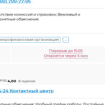
800) 700-77-06
утствие комиссий и страховок; Вежливый и
онятные объяснения.
микрофинансовая организация
...
Перерыв до 15:00
Откроется через 4 мин
4,00
8 оценок
74-24 Контактный центр
упные объяснения; Удобный график работы; Достойные