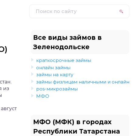
Все виды займов в
Зеленодольске
О)
краткосрочные займы
онлайн займы
займы на карту
займы физлицам наличными и онлайн
стан.
я из
pos-микрозаймы
ы
МФО
август
МФО (МФК) в городах
Республики Татарстана