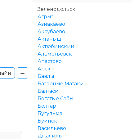
Зеленодольск
Агрыз
Азнакаево
Аксубаево
Актаныш
Актюбинский
Альметьевск
Апастово
Арск
лайн
Бавлы
Базарные Матаки
Балтаси
Богатые Сабы
Болгар
Бугульма
Буинск
Васильево
Джалиль