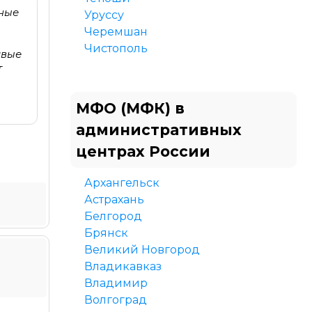
бные
Уруссу
Черемшан
Чистополь
ивые
т
МФО (МФК) в
административных
центрах России
Архангельск
Астрахань
Белгород
Брянск
Великий Новгород
Владикавказ
Владимир
Волгоград