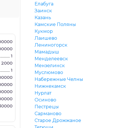
Елабуга
Заинск
Казань
Камские Поляны
Кукмор
Лаишево
00000
Лениногорск
00000
Мамадыш
1
Менделеевск
2000
Мензелинск
1
Муслюмово
00000
Набережные Челны
00000
Нижнекамск
00000
Нурлат
00000
Осиново
30000
Пестрецы
Сарманово
Старое Дрожжаное
Тетюши