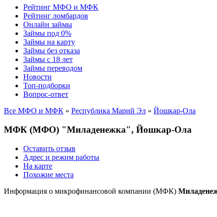
Рейтинг МФО и МФК
Рейтинг ломбардов
Онлайн займы
Займы под 0%
Займы на карту
Займы без отказа
Займы с 18 лет
Займы переводом
Новости
Топ-подборки
Вопрос-ответ
Все МФО и МФК
»
Республика Марий Эл
»
Йошкар-Ола
МФК (МФО) "Миладенежка", Йошкар-Ола
Оставить отзыв
Адрес и режим работы
На карте
Похожие места
Информация о микрофинансовой компании (МФК)
Миладене