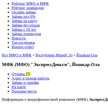
Рейтинг МФО и МФК
Рейтинг ломбардов
Онлайн займы
Займы под 0%
Займы на карту
Займы без отказа
Займы с 18 лет
Займы переводом
Новости
Топ-подборки
Вопрос-ответ
Все МФО и МФК
»
Республика Марий Эл
»
Йошкар-Ола
МФК (МФО) "ЭкспрессДеньги", Йошкар-Ола
Отзывы
(7)
Адрес и режим работы
Займы и тарифы
На карте
Похожие места
Информация о микрофинансовой компании (МФК)
ЭкспрессД