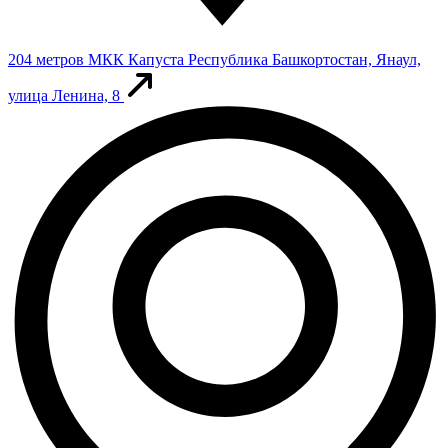
204 метров
МКК Капуста
Республика Башкортостан, Янаул,
улица Ленина, 8