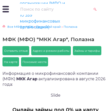
Все МФО и МФК
»
Пермский край
»
Полазна
МФК (МФО) "МКК Агар", Полазна
Оставить отзыв
Адрес и режим работы
Займы и тарифы
На карте
Похожие места
Информация о микрофинансовой компании
(МФК)
МКК Агар
актуализирована в августе 2026
года:
Slide
Онлайн займы под 0% на карту