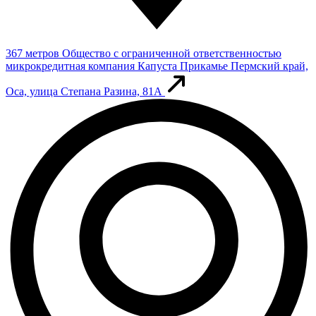
367 метров
Общество с ограниченной ответственностью
микрокредитная компания Капуста Прикамье
Пермский край,
Оса, улица Степана Разина, 81А