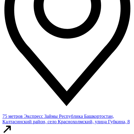
75 метров
Экспресс Займы
Республика Башкортостан,
Калтасинский район, село Краснохолмский, улица Губкина, 8