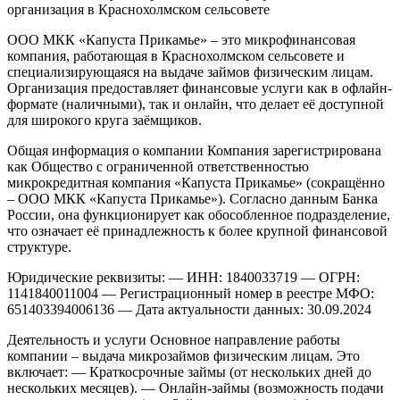
организация в Краснохолмском сельсовете
ООО МКК «Капуста Прикамье» – это микрофинансовая
компания, работающая в Краснохолмском сельсовете и
специализирующаяся на выдаче займов физическим лицам.
Организация предоставляет финансовые услуги как в офлайн-
формате (наличными), так и онлайн, что делает её доступной
для широкого круга заёмщиков.
Общая информация о компании
Компания зарегистрирована
как Общество с ограниченной ответственностью
микрокредитная компания «Капуста Прикамье» (сокращённо
– ООО МКК «Капуста Прикамье»). Согласно данным Банка
России, она функционирует как обособленное подразделение,
что означает её принадлежность к более крупной финансовой
структуре.
Юридические реквизиты:
— ИНН: 1840033719
— ОГРН:
1141840011004
— Регистрационный номер в реестре МФО:
651403394006136
— Дата актуальности данных: 30.09.2024
Деятельность и услуги
Основное направление работы
компании – выдача микрозаймов физическим лицам. Это
включает:
— Краткосрочные займы (от нескольких дней до
нескольких месяцев).
— Онлайн-займы (возможность подачи