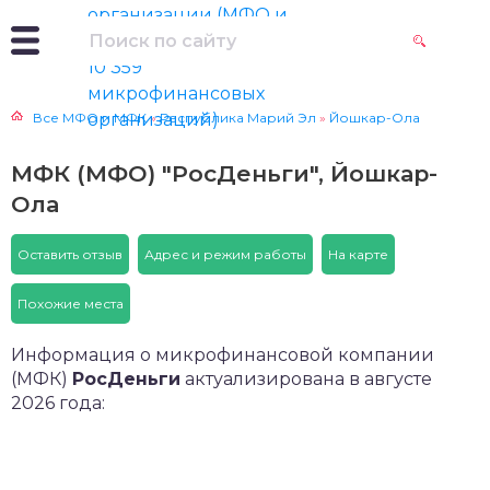
Все МФО и МФК
»
Республика Марий Эл
»
Йошкар-Ола
МФК (МФО) "РосДеньги", Йошкар-
Ола
Оставить отзыв
Адрес и режим работы
На карте
Похожие места
Информация о микрофинансовой компании
(МФК)
РосДеньги
актуализирована в августе
2026 года:
Онлайн займы под 0% на карту
Получить деньги