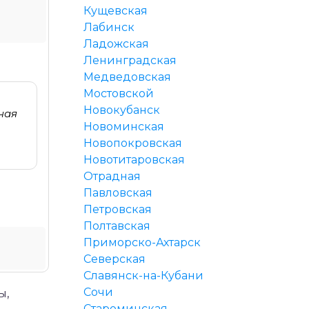
Кущевская
Лабинск
Ладожская
Ленинградская
Медведовская
Мостовской
Новокубанск
ная
Новоминская
Новопокровская
Новотитаровская
Отрадная
Павловская
Петровская
Полтавская
Приморско-Ахтарск
Северская
Славянск-на-Кубани
Сочи
ы,
Староминская