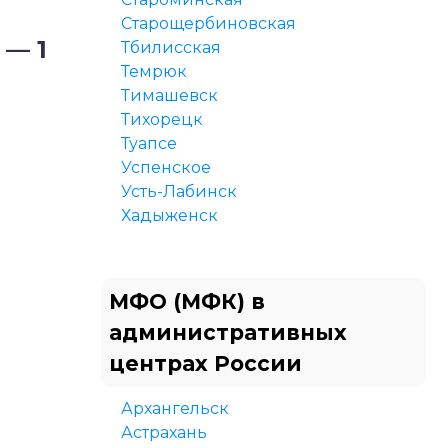
Старощербиновская
 — 1
Тбилисская
Темрюк
Тимашевск
Тихорецк
Туапсе
Успенское
Усть-Лабинск
Хадыженск
МФО (МФК) в
административных
центрах России
Архангельск
Астрахань