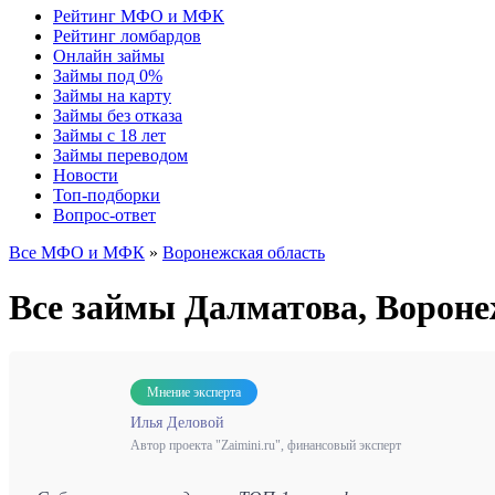
Рейтинг МФО и МФК
Рейтинг ломбардов
Онлайн займы
Займы под 0%
Займы на карту
Займы без отказа
Займы с 18 лет
Займы переводом
Новости
Топ-подборки
Вопрос-ответ
Все МФО и МФК
»
Воронежская область
Все займы Далматова, Ворон
Мнение эксперта
Илья Деловой
Автор проекта "Zaimini.ru", финансовый эксперт