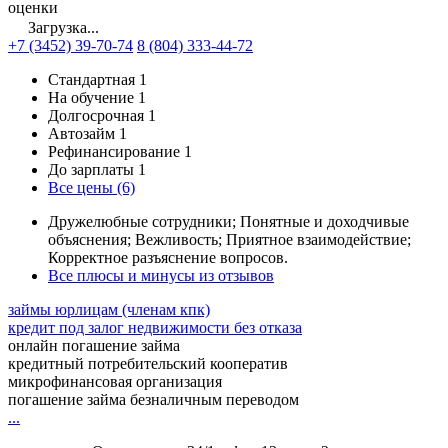
оценки
Загрузка...
+7 (3452) 39-70-74
8 (804) 333-44-72
Стандартная
1
На обучение
1
Долгосрочная
1
Автозайм
1
Рефинансирование
1
До зарплаты
1
Все цены (6)
Дружелюбные сотрудники; Понятные и доходчивые
объяснения; Вежливость; Приятное взаимодействие;
Корректное разъяснение вопросов.
Все плюсы и минусы из отзывов
займы юрлицам (членам кпк)
кредит под залог недвижимости без отказа
онлайн погашение займа
кредитный потребительский кооператив
микрофинансовая организация
погашение займа безналичным переводом
...